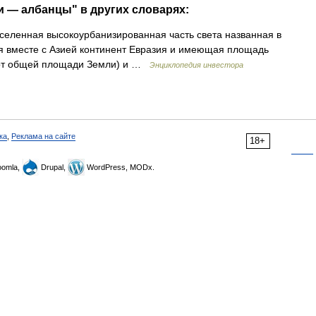
и — албанцы" в других словарях:
селенная высокоурбанизированная часть света названная в
я вместе с Азией континент Евразия и имеющая площадь
% от общей площади Земли) и …
Энциклопедия инвестора
ка
,
Реклама на сайте
18+
omla,
Drupal,
WordPress, MODx.