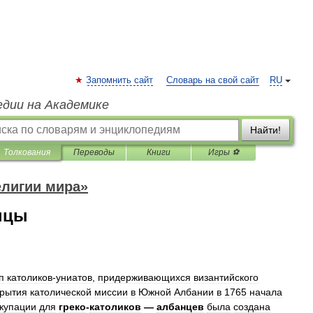
Запомнить сайт
Словарь на свой сайт
RU
едии на Академике
Найти!
Толкования
Переводы
Книги
Игры ⚽
елигии мира»
нцы
п
католиков
-
униатов
,
придерживающихся
византийского
крытия
католической
миссии
в
Южной
Албании
в
1765
начала
купации
для
греко
-
католиков
—
албанцев
была
создана