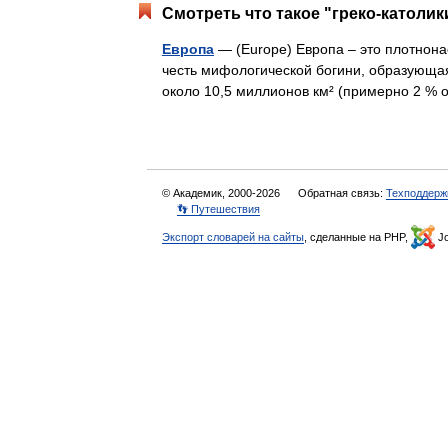
Смотреть что такое "греко-католик
Европа
— (Europe) Европа – это плотнона
честь мифологической богини, образующа
около 10,5 миллионов км² (примерно 2 
© Академик, 2000-2026
Обратная связь:
Техподдерж
👣 Путешествия
Экспорт словарей на сайты
, сделанные на PHP,
Jo