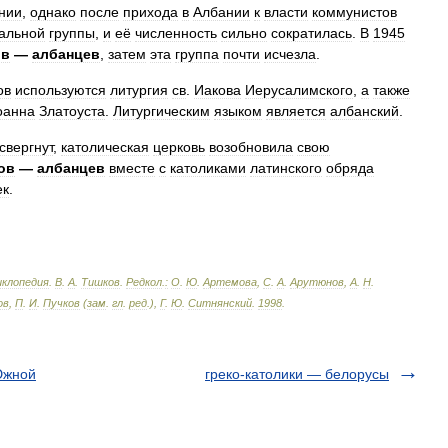
нии
,
однако
после
прихода
в
Албании
к
власти
коммунистов
альной
группы
,
и
её
численность
сильно
сократилась
.
В
1945
ов
—
албанцев
,
затем
эта
группа
почти
исчезла
.
ов
используются
литургия
св
.
Иакова
Иерусалимского
,
а
также
оанна
Златоуста
.
Литургическим
языком
является
албанский
.
свергнут
,
католическая
церковь
возобновила
свою
ов
—
албанцев
вместе
с
католиками
латинского
обряда
ек
.
иклопедия
.
В
.
А
.
Тишков
.
Редкол
.
:
О
.
Ю
.
Артемова
,
С
.
А
.
Арутюнов
,
А
.
Н
.
ов
,
П
.
И
.
Пучков
(
зам
.
гл
.
ред
.),
Г
.
Ю
.
Ситнянский
.
1998
.
Южной
греко-католики — белорусы