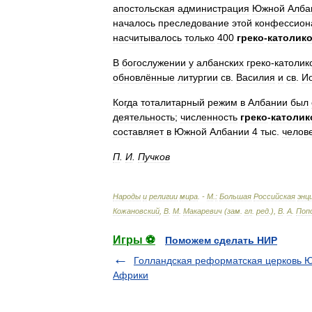
апостольская
администрация
Южной
Алба
началось
преследование
этой
конфессион
насчитывалось
только
400
греко
-
католик
В
богослужении
у
албанских
греко
-
католик
обновлённые
литургии
св
.
Василия
и
св
.
И
Когда
тоталитарный
режим
в
Албании
был
деятельность
;
численность
греко
-
католик
составляет
в
Южной
Албании
4
тыс
.
челов
П
.
И
.
Пучков
Народы
и
религии
мира
. -
М
.
:
Большая
Российская
энц
Кожановский
,
В
.
М
.
Макаревич
(
зам
.
гл
.
ред
.),
В
.
А
.
Поп
Игры ⚽
Поможем сделать НИР
Голландская реформатская церковь 
Африки