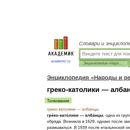
Словари и энциклоп
academic.ru
Энциклопедия «Народы и религии мира»
Энциклопедия «Народы и р
греко-католики — алба
Толкование
греко
-
католики
—
албанцы
гре́ко
-
като́лики
—
алба́нцы
,
одна
из
груп
обряда
.
Возникла
в
1628
,
однако
после
за
размываться
.
В
1939
после
итальянской
ок